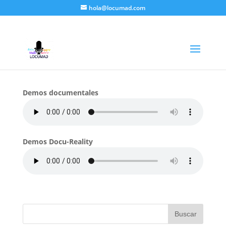
hola@locumad.com
Alfonso, Antonio
por
Carlos Moreno
|
May 11, 2018
|
Demos
|
Demos documentales
Demos Docu-Reality