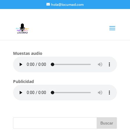
hola@locumad.com
Fernández, Idoia
por
Carlos Moreno
|
Abr 23, 2018
|
Demos
|
Muestas audio
Publicidad