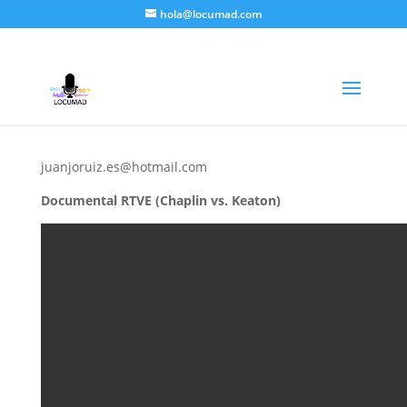
hola@locumad.com
Ruiz, Juanjo
por
Carlos Moreno
|
Abr 24, 2018
|
Demos
|
juanjoruiz.es@hotmail.com
Documental RTVE (Chaplin vs. Keaton)