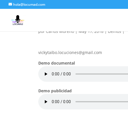
hola@locumad.com
Taibo, Vicky
por
Carlos Moreno
|
May 17, 2018
|
Demos
|
vickytaibo.locuciones@gmail.com
Demo documental
Demo publicidad